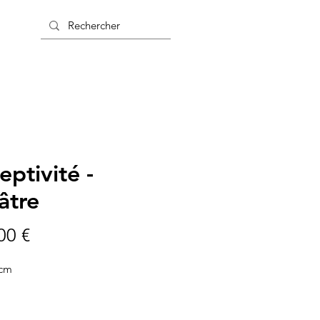
eptivité -
âtre
Prix
00 €
6cm