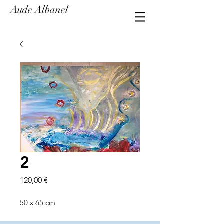
Aude Albanel
2
Prix
120,00 €
50 x 65 cm