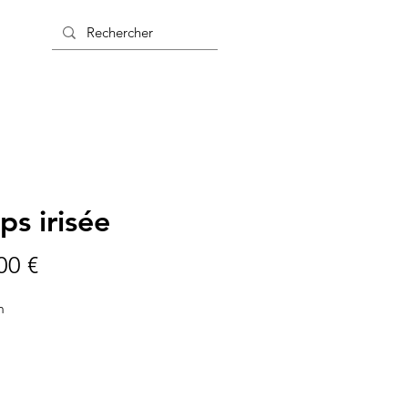
s irisée
Prix
00 €
m