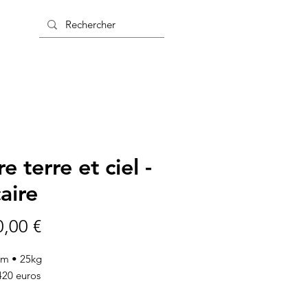
e terre et ciel -
caire
Prix
0,00 €
cm • 25kg
 420 euros