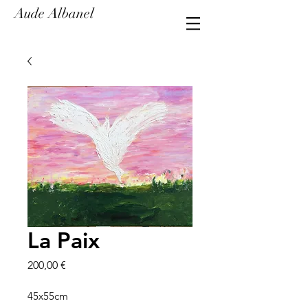
Aude Albanel
La Paix
Prix
200,00 €
45x55cm